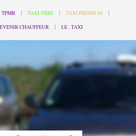
TPMR
TAXI VERT
TAXI PREMIUM
EVENIR CHAUFFEUR
LE . TAXI