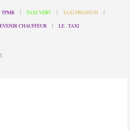
TPMR
TAXI VERT
TAXI PREMIUM
EVENIR CHAUFFEUR
LE . TAXI
]