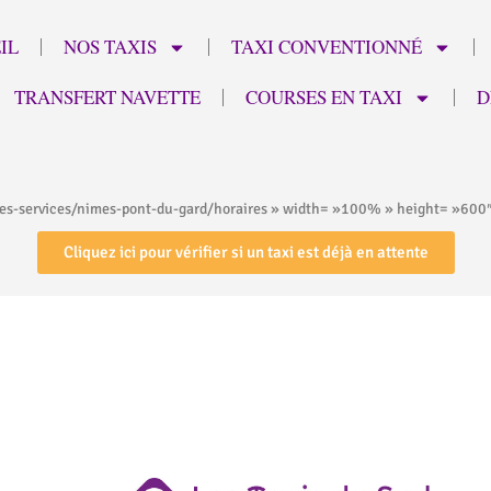
IL
NOS TAXIS
TAXI CONVENTIONNÉ
TRANSFERT NAVETTE
COURSES EN TAXI
D
res-services/nimes-pont-du-gard/horaires » width= »100% » height= »600″
Cliquez ici pour vérifier si un taxi est déjà en attente